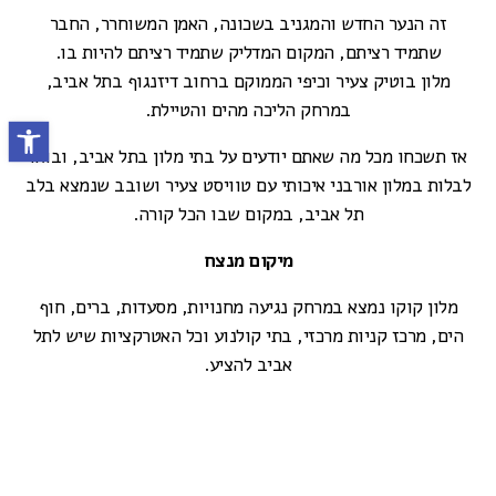
זה הנער החדש והמגניב בשכונה, האמן המשוחרר, החבר
שתמיד רציתם, המקום המדליק שתמיד רציתם להיות בו.
מלון בוטיק צעיר וכיפי הממוקם ברחוב דיזנגוף בתל אביב,
במרחק הליכה מהים והטיילת.
פתח סרגל נ
אז תשכחו מכל מה שאתם יודעים על בתי מלון בתל אביב, ובואו
לבלות במלון אורבני איכותי עם טוויסט צעיר ושובב שנמצא בלב
תל אביב, במקום שבו הכל קורה.
מיקום מנצח
מלון קוקו נמצא במרחק נגיעה מחנויות, מסעדות, ברים, חוף
הים, מרכז קניות מרכזי, בתי קולנוע וכל האטרקציות שיש לתל
אביב להציע.