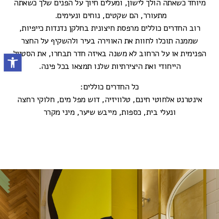
מיוחד כשאתה הולך לישון, ומעלים חיוך על הפנים שלך כשאתה
מתעורר, הם שקטים, נוחים ונעימים.
רוב החדרים כוללים מרפסת חיצונית בחלקן נדנדות כייפיות,
שממנה תוכלו לחוות את האווירה בעיר ולהשקיף על החצר
הפנימית או על הרחוב לא משנה באיזה חדר תבחרו, את הסטייל
פתח סרגל נ
הייחודי ואת היצירתיות שלנו תמצאו בכל פינה.
כל החדרים כוללים:
אינטרנט אלחוטי חינם, טלוויזיה, דוש מפל מים, חלוקי רחצה
ונעלי בית, כספות, מייבש שיער, מיני מקרר