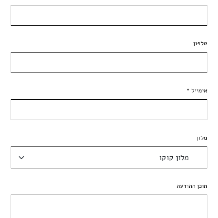
טלפון
אימייל *
מלון
תוכן ההודעה