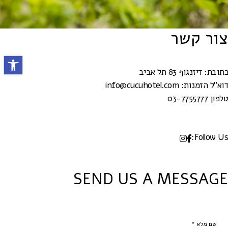
צור קשר
פתח סרגל נ
כתובת: דיזנגוף 83 תל אביב
דוא"ל הזמנות: info@cucuhotel.com
טלפון 03-7755777
Follow Us:
SEND US A MESSAGE
שם מלא *